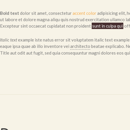
Bold text
dolor sit amet, consectetur
accent color
adipisicing elit
ut labore et dolore magna aliqu quis nostrud exercitation ullamco lab
Excepteur sint occaecat cupidatat non proident
sunt in culpa qui
off
Italic text
example iste natus error sit voluptatem italic text examp
eaque ipsa quae ab illo inventore vei
architecto
beatae explicabo. Ne
Title aut odit aut fugit, sed quia consequuntur magni dolores eos qui