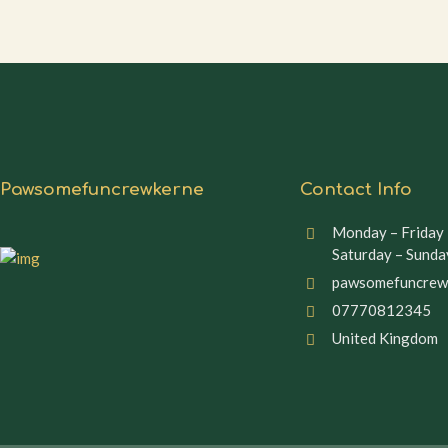
Pawsomefuncrewkerne
Contact Info
Monday – Friday 
Saturday – Sunda
pawsomefuncrew
07770812345
United Kingdom