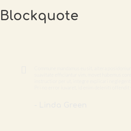
Blockquote
Commune mandamus eu sit, altera posidonium h
suavitate efficiantur vim, movet habemus cons
instructior per ut, integre explicari neglegentu
Pri no error iuvaret, id enim deleniti offendit 
- Linda Green